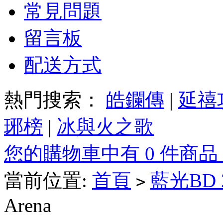
常見問題
留言板
配送方式
熱門搜索：
皓鑭傳
|
延禧
琊榜
|
冰與火之歌
您的購物車中有 0 件商品
當前位置:
首頁
藍光BD
>
Arena