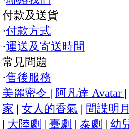
付款及送貨
·
付款方式
·
運送及寄送時間
常見問題
·
售後服務
美麗密令
|
阿凡達 Avatar
家
|
女人的香氣
|
間諜明
|
大陸劇
|
臺劇
|
泰劇
|
幼