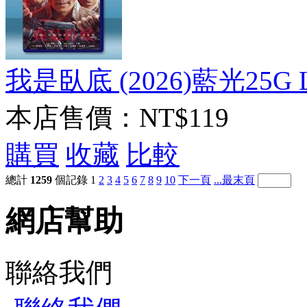
我是臥底 (2026)藍光25G 
本店售價：
NT$119
購買
收藏
比較
總計
1259
個記錄
1
2
3
4
5
6
7
8
9
10
下一頁
...最末頁
網店幫助
聯絡我們