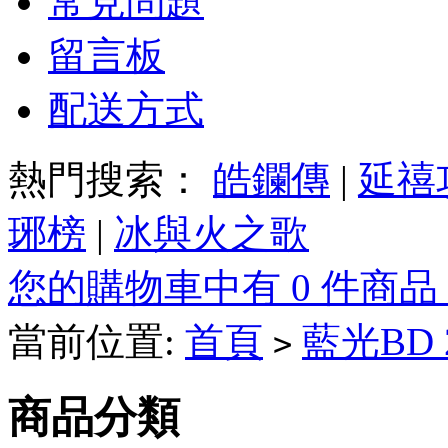
常見問題
留言板
配送方式
熱門搜索：
皓鑭傳
|
延禧
琊榜
|
冰與火之歌
您的購物車中有 0 件商品
當前位置:
首頁
藍光BD
>
商品分類