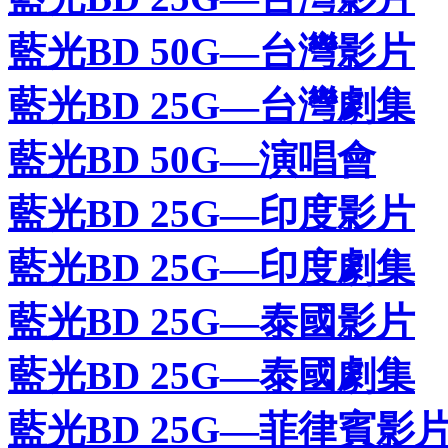
藍光BD 50G—台灣影片
藍光BD 25G—台灣劇集
藍光BD 50G—演唱會
藍光BD 25G—印度影片
藍光BD 25G—印度劇集
藍光BD 25G—泰國影片
藍光BD 25G—泰國劇集
藍光BD 25G—菲律賓影