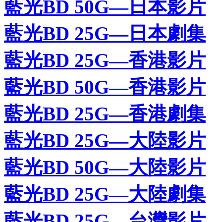
藍光BD 50G—日本影片
藍光BD 25G—日本劇集
藍光BD 25G—香港影片
藍光BD 50G—香港影片
藍光BD 25G—香港劇集
藍光BD 25G—大陸影片
藍光BD 50G—大陸影片
藍光BD 25G—大陸劇集
藍光BD 25G—台灣影片