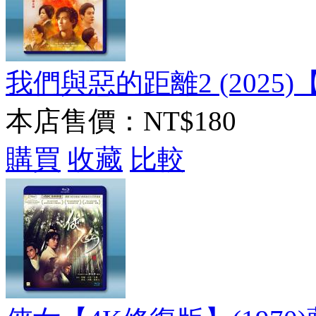
我們與惡的距離2 (2025)
本店售價：
NT$180
購買
收藏
比較