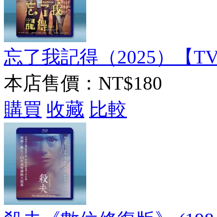
忘了我記得（2025）【TV
本店售價：
NT$180
購買
收藏
比較