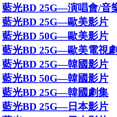
藍光BD 25G—演唱會/音
藍光BD 25G—歐美影片
藍光BD 50G—歐美影片
藍光BD 25G—歐美電視
藍光BD 25G—韓國影片
藍光BD 50G—韓國影片
藍光BD 25G—韓國劇集
藍光BD 25G—日本影片