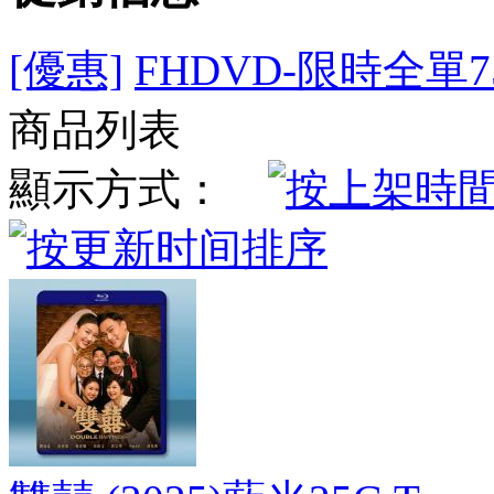
[優惠]
FHDVD-限時全單7
商品列表
顯示方式：