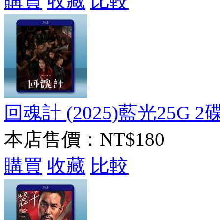
購買
收藏
比較
回魂計 (2025)藍光25G 2
本店售價：
NT$180
購買
收藏
比較