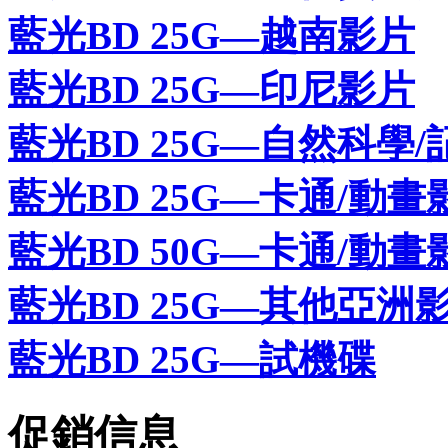
藍光BD 25G—越南影片
藍光BD 25G—印尼影片
藍光BD 25G—自然科學/
藍光BD 25G—卡通/動畫
藍光BD 50G—卡通/動畫
藍光BD 25G—其他亞洲
藍光BD 25G—試機碟
促銷信息