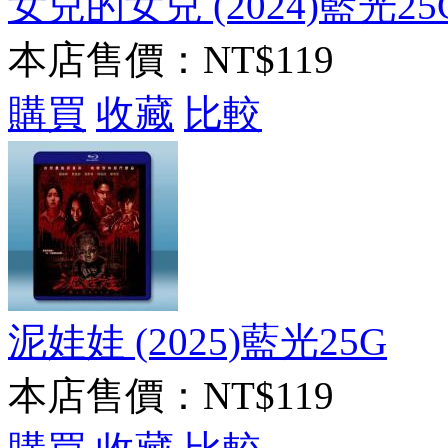
女兒的女兒 (2024)藍光25
本店售價：
NT$119
購買
收藏
比較
泥娃娃 (2025)藍光25G
本店售價：
NT$119