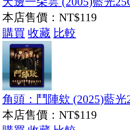
天邊一朵雲 (2005)藍光25
本店售價：
NT$119
購買
收藏
比較
角頭：鬥陣欸 (2025)藍光2
本店售價：
NT$119