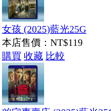
女孩 (2025)藍光25G
本店售價：
NT$119
購買
收藏
比較