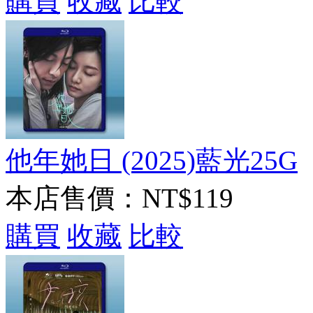
購買
收藏
比較
他年她日 (2025)藍光25G
本店售價：
NT$119
購買
收藏
比較