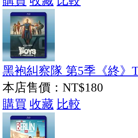
購買
收藏
比較
黑袍糾察隊 第5季《終》The Bo
本店售價：
NT$180
購買
收藏
比較