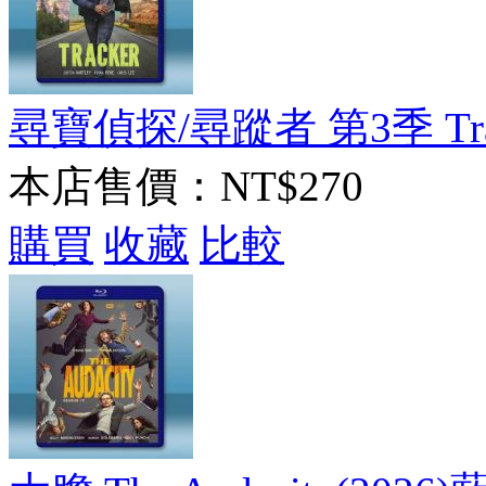
尋寶偵探/尋蹤者 第3季 Tracke
本店售價：
NT$270
購買
收藏
比較