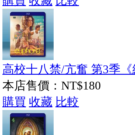
購買
收藏
比較
高校十八禁/亢奮 第3季《終》(
本店售價：
NT$180
購買
收藏
比較