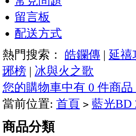
常見問題
留言板
配送方式
熱門搜索：
皓鑭傳
|
延禧
琊榜
|
冰與火之歌
您的購物車中有 0 件商品
當前位置:
首頁
藍光BD
>
商品分類