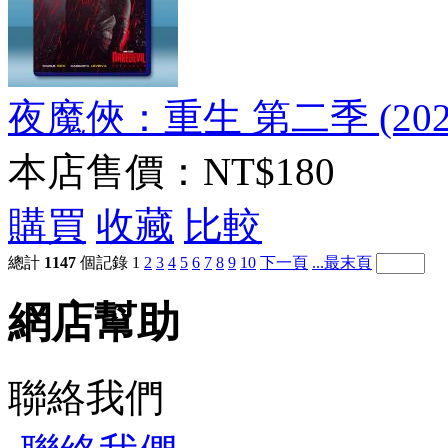
夜魔俠：重生 第二季 (202
本店售價：
NT$180
購買
收藏
比較
總計
1147
個記錄
1
2
3
4
5
6
7
8
9
10
下一頁
...最末頁
網店幫助
聯絡我們