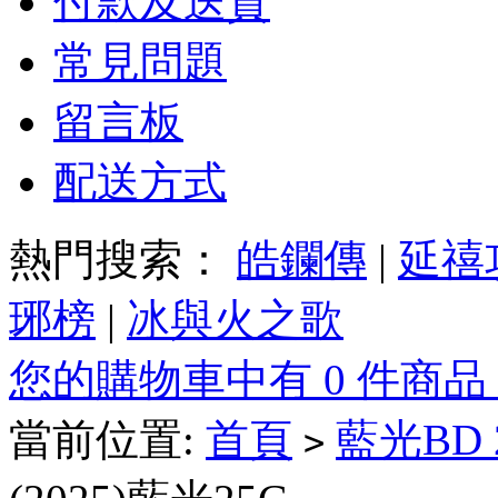
付款及送貨
常見問題
留言板
配送方式
熱門搜索：
皓鑭傳
|
延禧
琊榜
|
冰與火之歌
您的購物車中有 0 件商品
當前位置:
首頁
藍光BD
>