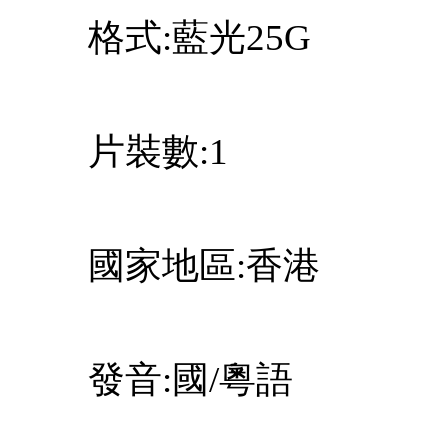
格式:藍光25G
片裝數:1
國家地區:香港
發音:國/粵語