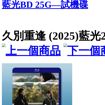
藍光BD 25G—試機碟
久別重逢 (2025)藍光