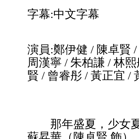
字幕:中文字幕
演員:鄭伊健 / 陳卓賢 /
周漢寧 / 朱柏謙 / 林熙
賢 / 曾睿彤 / 黃正宜 /
那年盛夏，少女夏文
蘇昇華（陳卓賢 飾）