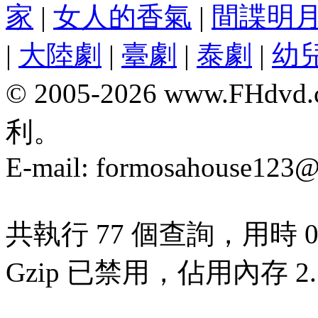
家
|
女人的香氣
|
間諜明
|
大陸劇
|
臺劇
|
泰劇
|
幼
© 2005-2026 www.F
利。
E-mail:
formosahouse123@
共執行 77 個查詢，用時 0.
Gzip 已禁用，佔用內存 2.7