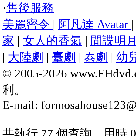
·
售後服務
美麗密令
|
阿凡達 Avatar
家
|
女人的香氣
|
間諜明
|
大陸劇
|
臺劇
|
泰劇
|
幼
© 2005-2026 www.F
利。
E-mail:
formosahouse123@
共執行 77 個查詢，用時 0.