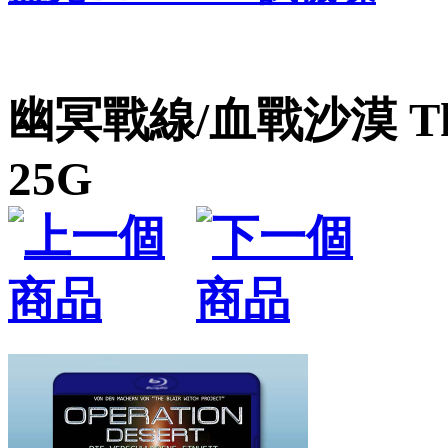
幽冥戰線/血戰沙漠 The O
25G