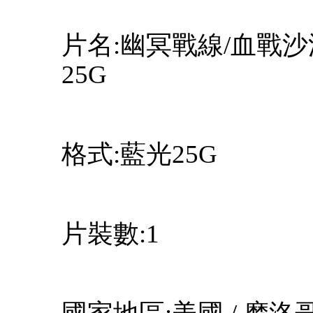
片名:幽冥戰線/血戰沙漠 Th
25G
格式:藍光25G
片裝數:1